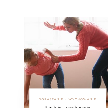
DORASTANIE
WYCHOWANIE
/
Nie biję – wychowuję