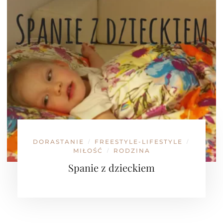
DORASTANIE
FREESTYLE-LIFESTYLE
/
/
MIŁOŚĆ
RODZINA
/
Spanie z dzieckiem