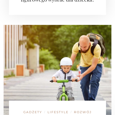
GADŻETY
LIFESTYLE
ROZWÓJ
/
/