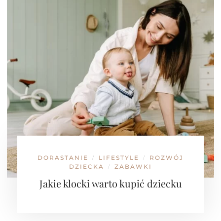
DORASTANIE
LIFESTYLE
ROZWÓJ
/
/
DZIECKA
ZABAWKI
/
Jakie klocki warto kupić dziecku