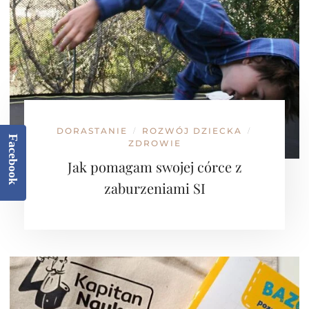
DORASTANIE
ROZWÓJ DZIECKA
/
/
Facebook
ZDROWIE
Jak pomagam swojej córce z
zaburzeniami SI