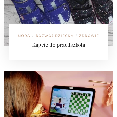
MODA
ROZWÓJ DZIECKA
ZDROWIE
/
/
Kapcie do przedszkola