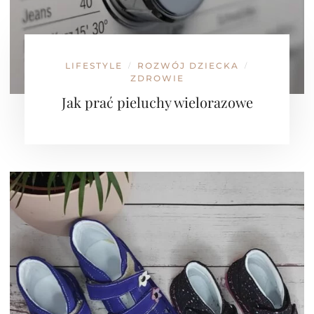
LIFESTYLE
ROZWÓJ DZIECKA
/
/
ZDROWIE
Jak prać pieluchy wielorazowe