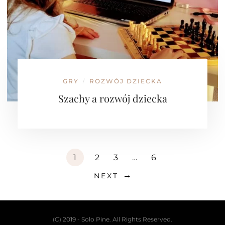
GRY
ROZWÓJ DZIECKA
/
Szachy a rozwój dziecka
1
2
3
…
6
NEXT
(C) 2019 - Solo Pine. All Rights Reserved.