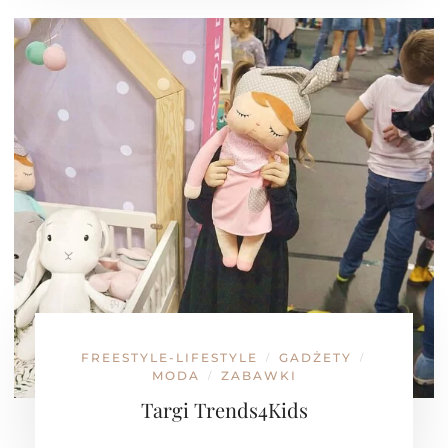
FREESTYLE-LIFESTYLE
GADŻETY
/
/
MODA
ZABAWKI
/
Targi Trends4Kids