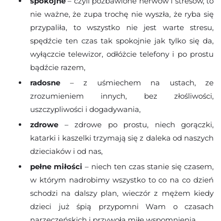
spokojne
– czyli pozbawione nerwów i stresów, to
nie ważne, że zupa trochę nie wyszła, że ryba się
przypaliła, to wszystko nie jest warte stresu,
spędźcie ten czas tak spokojnie jak tylko się da,
wyłączcie telewizor, odłóżcie telefony i po prostu
bądźcie razem,
radosne
– z uśmiechem na ustach, ze
zrozumieniem innych, bez złośliwości,
uszczypliwości i dogadywania,
zdrowe
– zdrowe po prostu, niech gorączki,
katarki i kaszelki trzymają się z daleka od naszych
dzieciaków i od nas,
pełne miłości
– niech ten czas stanie się czasem,
w którym nadrobimy wszystko to co na co dzień
schodzi na dalszy plan, wieczór z mężem kiedy
dzieci już śpią przypomni Wam o czasach
narzeczeńskich i przywoła miłe wspomnienia.