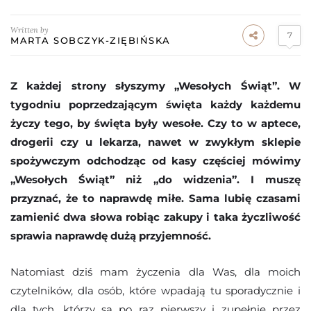
Written by
7
MARTA SOBCZYK-ZIĘBIŃSKA
Z każdej strony słyszymy „Wesołych Świąt”. W
tygodniu poprzedzającym święta każdy każdemu
życzy tego, by święta były wesołe. Czy to w aptece,
drogerii czy u lekarza, nawet w zwykłym sklepie
spożywczym odchodząc od kasy częściej mówimy
„Wesołych Świąt” niż „do widzenia”. I muszę
przyznać, że to naprawdę miłe. Sama lubię czasami
zamienić dwa słowa robiąc zakupy i taka życzliwość
sprawia naprawdę dużą przyjemność.
Natomiast dziś mam życzenia dla Was, dla moich
czytelników, dla osób, które wpadają tu sporadycznie i
dla tych, którzy są po raz pierwszy i zupełnie przez