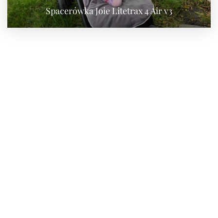
Spacerówka Joie Litetrax 4 Air v3