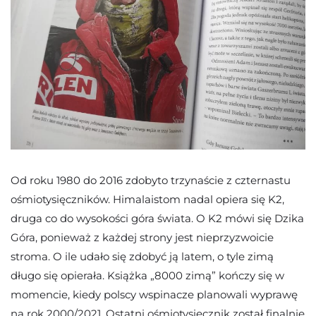
Od roku 1980 do 2016 zdobyto trzynaście z czternastu
ośmiotysięczników. Himalaistom nadal opiera się K2,
druga co do wysokości góra świata. O K2 mówi się Dzika
Góra, ponieważ z każdej strony jest nieprzyzwoicie
stroma. O ile udało się zdobyć ją latem, o tyle zimą
długo się opierała. Książka „8000 zimą” kończy się w
momencie, kiedy polscy wspinacze planowali wyprawę
na rok 2000/2021. Ostatni ośmiotysięcznik został finalnie