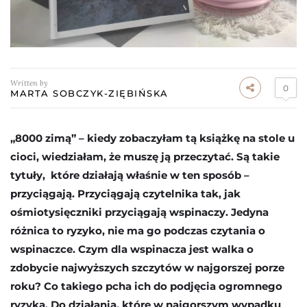
Written by
0
MARTA SOBCZYK-ZIĘBIŃSKA
„8000 zimą” – kiedy zobaczyłam tą książkę na stole u
cioci, wiedziałam, że muszę ją przeczytać. Są takie
tytuły, które działają właśnie w ten sposób –
przyciągają. Przyciągają czytelnika tak, jak
ośmiotysięczniki przyciągają wspinaczy. Jedyna
różnica to ryzyko, nie ma go podczas czytania o
wspinaczce. Czym dla wspinacza jest walka o
zdobycie najwyższych szczytów w najgorszej porze
roku? Co takiego pcha ich do podjęcia ogromnego
ryzyka. Do działania, które w najgorszym wypadku