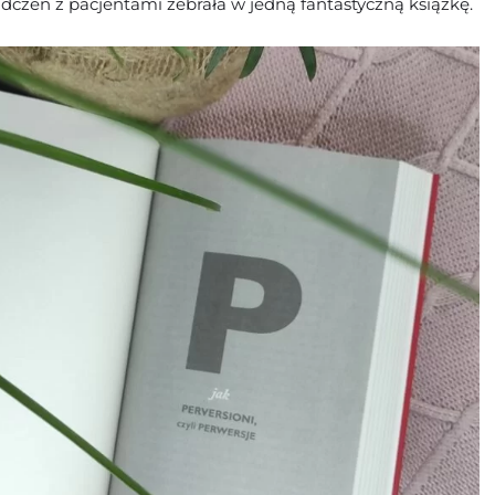
adczeń z pacjentami zebrała w jedną fantastyczną książkę.