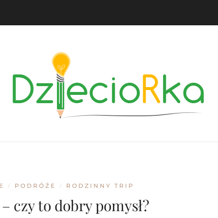
E
PODRÓŻE
RODZINNY TRIP
/
/
– czy to dobry pomysł?