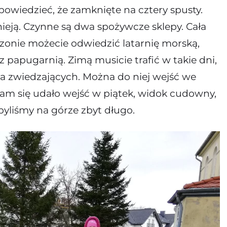
owiedzieć, że zamknięte na cztery spusty.
nieją. Czynne są dwa spożywcze sklepy. Cała
zonie możecie odwiedzić latarnię morską,
papugarnią. Zimą musicie trafić w takie dni,
dla zwiedzających. Można do niej wejść we
. Nam się udało wejść w piątek, widok cudowny,
e byliśmy na górze zbyt długo.