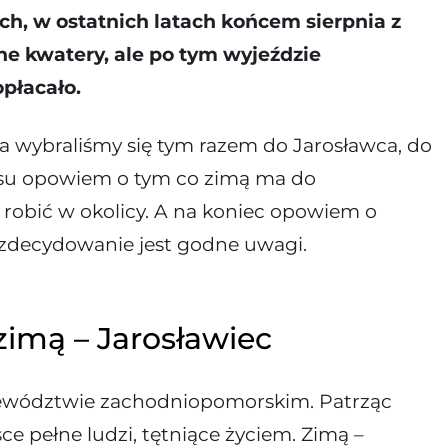
ch, w ostatnich latach końcem sierpnia z
e kwatery, ale po tym wyjeździe
opłacało.
 wybraliśmy się tym razem do Jarosławca, do
pisu opowiem o tym co zimą ma do
 robić w okolicy. A na koniec opowiem o
 zdecydowanie jest godne uwagi.
imą – Jarosławiec
jewództwie zachodnio‍pomorskim. Patrząc
e pełne ludzi, tętniące życiem. Zimą –