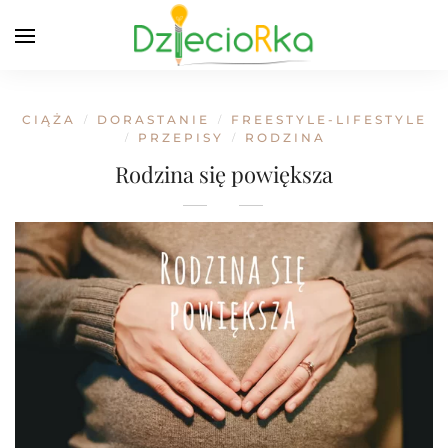
CIĄŻA
DORASTANIE
FREESTYLE-LIFESTYLE
/
/
PRZEPISY
RODZINA
/
/
Rodzina się powiększa