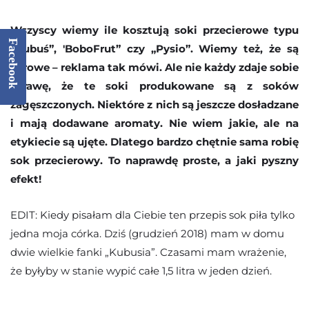
Wszyscy wiemy ile kosztują soki przecierowe typu
Facebook
„Kubuś”, 'BoboFrut” czy „Pysio”. Wiemy też, że są
zdrowe – reklama tak mówi. Ale nie każdy zdaje sobie
sprawę, że te soki produkowane są z soków
zagęszczonych. Niektóre z nich są jeszcze dosładzane
i mają dodawane aromaty. Nie wiem jakie, ale na
etykiecie są ujęte. Dlatego bardzo chętnie sama robię
sok przecierowy. To naprawdę proste, a jaki pyszny
efekt!
EDIT: Kiedy pisałam dla Ciebie ten przepis sok piła tylko
jedna moja córka. Dziś (grudzień 2018) mam w domu
dwie wielkie fanki „Kubusia”. Czasami mam wrażenie,
że byłyby w stanie wypić całe 1,5 litra w jeden dzień.