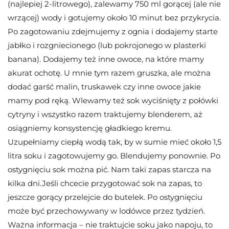
(najlepiej 2-litrowego), zalewamy 750 ml gorącej (ale nie
wrzącej) wody i gotujemy około 10 minut bez przykrycia.
Po zagotowaniu zdejmujemy z ognia i dodajemy starte
jabłko i rozgniecionego (lub pokrojonego w plasterki
banana). Dodajemy też inne owoce, na które mamy
akurat ochotę. U mnie tym razem gruszka, ale można
dodać garść malin, truskawek czy inne owoce jakie
mamy pod ręką. Wlewamy też sok wyciśnięty z połówki
cytryny i wszystko razem traktujemy blenderem, aż
osiągniemy konsystencję gładkiego kremu.
Uzupełniamy ciepłą wodą tak, by w sumie mieć około 1,5
litra soku i zagotowujemy go. Blendujemy ponownie. Po
ostygnięciu sok można pić. Nam taki zapas starcza na
kilka dni.Jeśli chcecie przygotować sok na zapas, to
jeszcze gorący przelejcie do butelek. Po ostygnięciu
może być przechowywany w lodówce przez tydzień.
Ważna informacja – nie traktujcie soku jako napoju, to