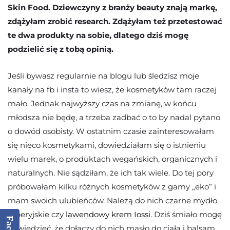
Skin Food. Dziewczyny z branży beauty znają markę,
zdążyłam zrobić research. Zdążyłam też przetestować
te dwa produkty na sobie, dlatego dziś mogę
podzielić się z tobą opinią.
Jeśli bywasz regularnie na blogu lub śledzisz moje
kanały na fb i insta to wiesz, że kosmetyków tam raczej
mało. Jednak najwyższy czas na zmianę, w końcu
młodsza nie będę, a trzeba zadbać o to by nadal pytano
o dowód osobisty. W ostatnim czasie zainteresowałam
się nieco kosmetykami, dowiedziałam się o istnieniu
wielu marek, o produktach wegańskich, organicznych i
naturalnych. Nie sądziłam, że ich tak wiele. Do tej pory
próbowałam kilku różnych kosmetyków z gamy „eko” i
mam swoich ulubieńców. Należą do nich czarne mydło
syberyjskie czy
lawendowy krem Iossi
. Dziś śmiało mogę
powiedzieć, że dołączy do nich masło do ciała i balsam