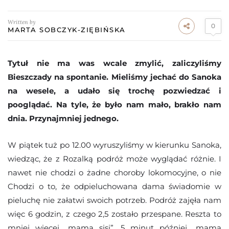
Written by
0
MARTA SOBCZYK-ZIĘBIŃSKA
Tytuł nie ma was wcale zmylić, zaliczyliśmy
Bieszczady na spontanie. Mieliśmy jechać do Sanoka
na wesele, a udało się trochę pozwiedzać i
pooglądać. Na tyle, że było nam mało, brakło nam
dnia. Przynajmniej jednego.
W piątek tuż po 12.00 wyruszyliśmy w kierunku Sanoka,
wiedząc, że z Rozalką podróż może wyglądać różnie. I
nawet nie chodzi o żadne choroby lokomocyjne, o nie
Chodzi o to, że odpieluchowana dama świadomie w
pieluchę nie załatwi swoich potrzeb. Podróż zajęła nam
więc 6 godzin, z czego 2,5 zostało przespane. Reszta to
mniej więcej „mama sisi”, 5 minut później „mama