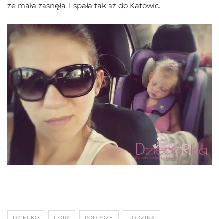
że mała zasnęła. I spała tak aż do Katowic.
DZIECKO
GÓRY
PODRÓŻE
RODZINA