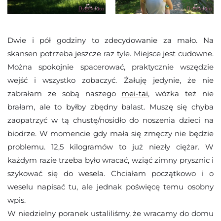
Dwie i pół godziny to zdecydowanie za mało. Na
skansen potrzeba jeszcze raz tyle. Miejsce jest cudowne.
Można spokojnie spacerować, praktycznie wszędzie
wejść i wszystko zobaczyć. Żałuję jedynie, że nie
zabrałam ze sobą naszego
mei-tai
, wózka też nie
brałam, ale to byłby zbędny balast. Muszę się chyba
zaopatrzyć w tą chustę/nosidło do noszenia dzieci na
biodrze. W momencie gdy mała się zmęczy nie będzie
problemu. 12,5 kilogramów to już niezły ciężar. W
każdym razie trzeba było wracać, wziąć zimny prysznic i
szykować się do wesela. Chciałam początkowo i o
weselu napisać tu, ale jednak poświęcę temu osobny
wpis.
W niedzielny poranek ustaliliśmy, że wracamy do domu