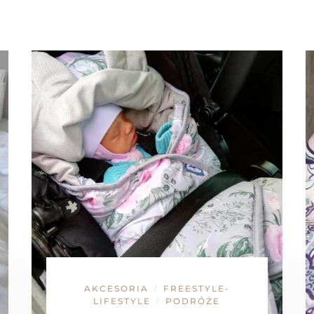
AKCESORIA
FREESTYLE-
/
LIFESTYLE
PODRÓŻE
/