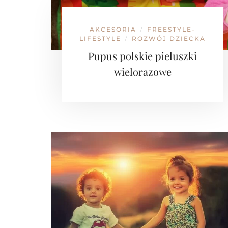
AKCESORIA
FREESTYLE-
/
LIFESTYLE
ROZWÓJ DZIECKA
/
Pupus polskie pieluszki
wielorazowe