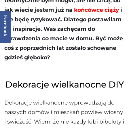
teoretycznie bym mogła, ale nie chcę, bo
jak wiecie
jestem
już na
końcówce ciąży
i
Facebook
nie będę ryzykować. Dlatego postawiłam
na inspiracje. Was zachęcam do
sprawdzenia co macie w domu. Być może
coś z poprzednich lat zostało schowane
gdzieś głęboko?
Dekoracje wielkanocne DIY
Dekoracje wielkanocne wprowadzają do
naszych domów i mieszkań powiew wiosny
i świeżość. Wiem, że nie każdy lubi bibeloty i