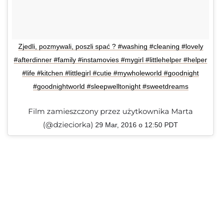
Zjedli, pozmywali, poszli spać ? #washing #cleaning #lovely
#afterdinner #family #instamovies #mygirl #littlehelper #helper
#life #kitchen #littlegirl #cutie #mywholeworld #goodnight
#goodnightworld #sleepwelltonight #sweetdreams
Film zamieszczony przez użytkownika Marta
(@dzieciorka)
29 Mar, 2016 o 12:50 PDT
.
.