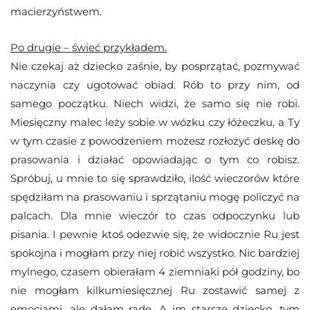
macierzyństwem.
Po drugie – świeć przykładem.
Nie czekaj aż dziecko zaśnie, by posprzątać, pozmywać
naczynia czy ugotować obiad. Rób to przy nim, od
samego początku. Niech widzi, że samo się nie robi.
Miesięczny malec leży sobie w wózku czy łóżeczku, a Ty
w tym czasie z powodzeniem możesz rozłożyć deskę do
prasowania i działać opowiadając o tym co robisz.
Spróbuj, u mnie to się sprawdziło, ilość wieczorów które
spędziłam na prasowaniu i sprzątaniu mogę policzyć na
palcach. Dla mnie wieczór to czas odpoczynku lub
pisania. I pewnie ktoś odezwie się, że widocznie Ru jest
spokojna i mogłam przy niej robić wszystko. Nic bardziej
mylnego, czasem obierałam 4 ziemniaki pół godziny, bo
nie mogłam kilkumiesięcznej Ru zostawić samej z
emocjami, ale dałam radę. A im starsze dziecko, tym