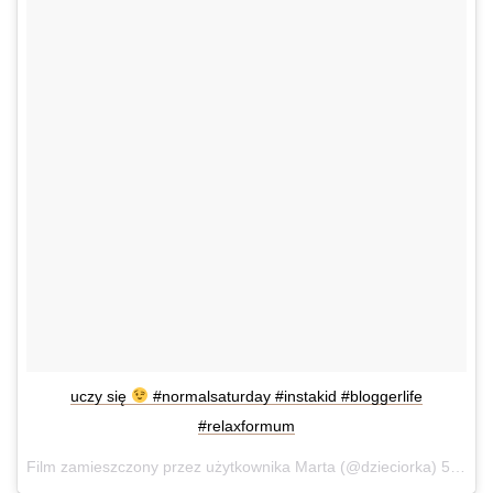
uczy się
#normalsaturday #instakid #bloggerlife
#relaxformum
Film zamieszczony przez użytkownika Marta (@dzieciorka)
5 Gru, 2015 o 3:31 PST