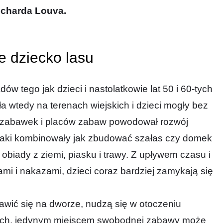
icharda Louva.
e dziecko lasu
w tego jak dzieci i nastolatkowie lat 50 i 60-tych
a wtedy na terenach wiejskich i dzieci mogły bez
k zabawek i placów zabaw powodował rozwój
ciaki kombinowały jak zbudować szałas czy domek
obiady z ziemi, piasku i trawy. Z upływem czasu i
mi i nakazami, dzieci coraz bardziej zamykają się
bawić się na dworze, nudzą się w otoczeniu
stach, jedynym miejscem swobodnej zabawy może