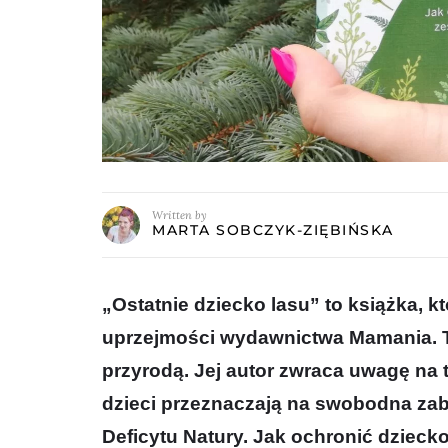
Written by
MARTA SOBCZYK-ZIĘBIŃSKA
„Ostatnie dziecko lasu” to książka, k
uprzejmości wydawnictwa Mamania. T
przyrodą. Jej autor zwraca uwagę na t
dzieci przeznaczają na swobodna za
Deficytu Natury. Jak ochronić dziec