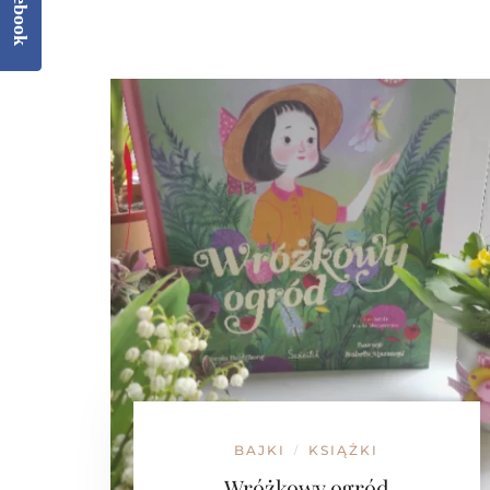
Facebook
BAJKI
KSIĄŻKI
/
Wróżkowy ogród