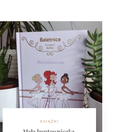
KSIĄŻKI
Mała buntowniczka.