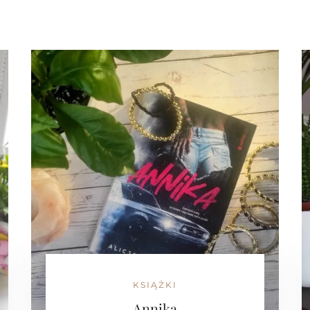
KSIĄŻKI
Annika