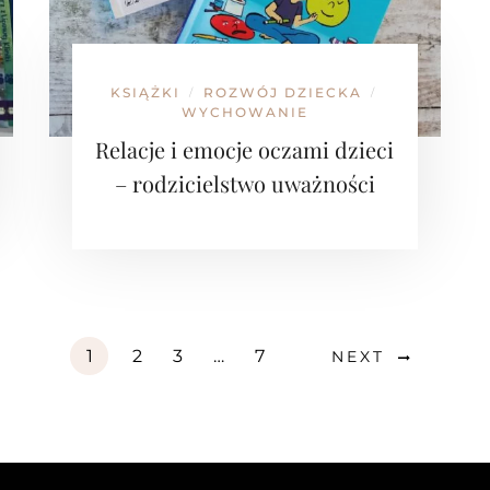
KSIĄŻKI
ROZWÓJ DZIECKA
/
/
WYCHOWANIE
Relacje i emocje oczami dzieci
– rodzicielstwo uważności
1
2
3
…
7
NEXT