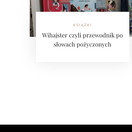
KSIĄŻKI
Wihajster czyli przewodnik po
słowach pożyczonych