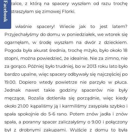
Facebook
Rozalce, z którą na spacery wyszłam od razu trochę
wystraszyłam się zimowej Florki.
No właśnie spacery! Wiecie jak to jest latem?
Przyjechałyśmy do domu w poniedziałek, we wtorek się
ogarnęłam, w środę wyszłam na dwór z dzieckiem.
Pogoda była akurat średnia, trochę mżyło, było około 18
stopni, można powiedzieć, że idealnie. Nie za zimno, nie
za gorąco. Później było trudniej, bo w 2013 roku lato było
bardzo upalne, więc spacery odbywały się najczęściej po
19.00. Dopiero wtedy powietrze nie parzyło w płuca.
Jednak nawet takie godziny spacerów nie były
męczące, Rozalia dotleniła się porządnie, więc kiedy
około 21.00 kąpaliśmy ją i karmiliśmy zasypiała szybko i
spała spokojnie do 5-6 rano. Potem znów jadła i znów
spała, a poranny spacer zaliczałyśmy o 9.00 i połączony
był z drobnymi zakupami. Wyjście z domu to była