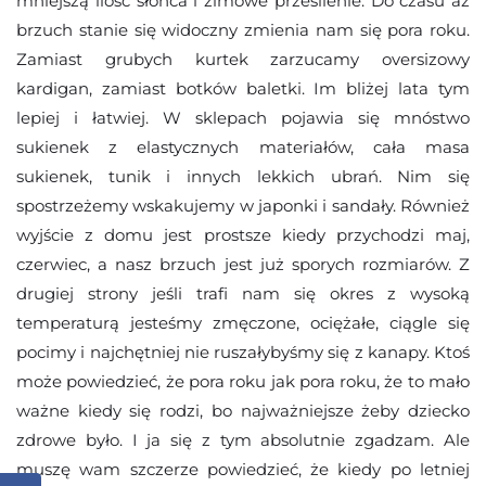
mniejszą ilość słońca i zimowe przesilenie. Do czasu aż
brzuch stanie się widoczny zmienia nam się pora roku.
Zamiast grubych kurtek zarzucamy oversizowy
kardigan, zamiast botków baletki. Im bliżej lata tym
lepiej i łatwiej. W sklepach pojawia się mnóstwo
sukienek z elastycznych materiałów, cała masa
sukienek, tunik i innych lekkich ubrań. Nim się
spostrzeżemy wskakujemy w japonki i sandały. Również
wyjście z domu jest prostsze kiedy przychodzi maj,
czerwiec, a nasz brzuch jest już sporych rozmiarów. Z
drugiej strony jeśli trafi nam się okres z wysoką
temperaturą jesteśmy zmęczone, ociężałe, ciągle się
pocimy i najchętniej nie ruszałybyśmy się z kanapy. Ktoś
może powiedzieć, że pora roku jak pora roku, że to mało
ważne kiedy się rodzi, bo najważniejsze żeby dziecko
zdrowe było. I ja się z tym absolutnie zgadzam. Ale
muszę wam szczerze powiedzieć, że kiedy po letniej