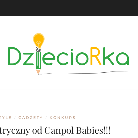
TYLE
GADŻETY
KONKURS
/
/
tryczny od Canpol Babies!!!