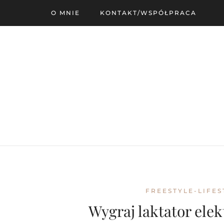
O MNIE
KONTAKT/WSPÓŁPRACA
FREESTYLE-LIFES
Wygraj laktator elek