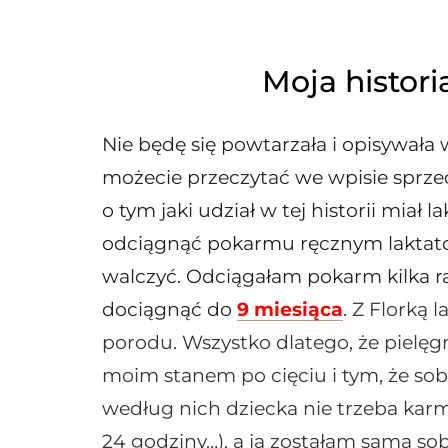
Moja histori
Nie będę się powtarzała i opisywała 
możecie przeczytać we wpisie sprze
o tym jaki udział w tej historii miał
odciągnąć pokarmu ręcznym laktato
walczyć. Odciągałam pokarm kilka r
dociągnąć do
9 miesiąca
.
Z Florką l
porodu. Wszystko dlatego, że pielęgni
moim stanem po cięciu i tym, że sob
według nich dziecka nie trzeba kar
24 godziny…), a ja zostałam sama sob