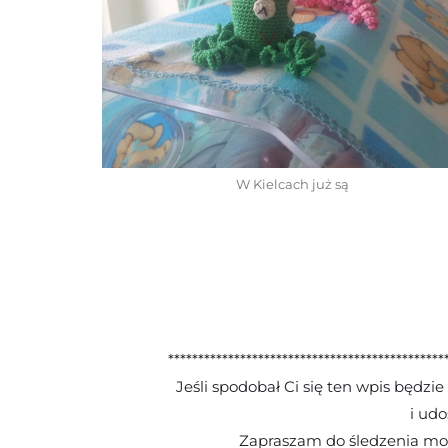
W Kielcach już są
.
.
**********************************************
Jeśli spodobał Ci się ten wpis będzie
i udo
Zapraszam do śledzenia moj