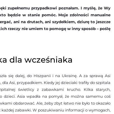
zięki zupełnemu przypadkowi poznałam. I myślę, że Wy
ś, kto będzie w stanie pomóc. Moje zdolności manualne
ergać, ani na drutach, ani szydełkiem, dziurę to jeszcze
akich rzeczy nie umiem to pomogę w inny sposób – poślę
a dla wcześniaka
zła się dalej, do Hiszpanii i na Ukrainę. A za sprawą Asi
 dla Asi, przypadkiem. Kiedy jej dzieciaki trafiły do szpitala
pitalnej świetlicy z zabawkami krucho. Kilka starych,
o dzieci. Asia wpadła na pomysł, że można samemu coś
wkami obdarować. Ale, żeby zbyt łatwo nie było to okazało
ąć każdej zabawki. W poszukiwaniu informacji o wymogach,