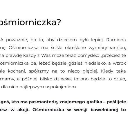
ośmiorniczka?
 A poważnie, po to, aby dzieciom było lepiej. Ramiona
ę. Ośmiorniczka ma ściśle określone wymiary ramion,
na prawdę każdy z Was może teraz pomyśleć: „przecież te
 ośmiorniczka da, leżeć będzie gdzieś niedaleko, a wzrok
le kochani, spójrzmy na to nieco głębiej. Kiedy taka
amy, a później blisko dziecka, to ono będzie to czuło,
 dla nich najlepszym uspokojeniem.
kogoś, kto ma pasmanterię, znajomego grafika – poślijcie
esz w akcji. Ośmiorniczka w wersji bawełnianej to