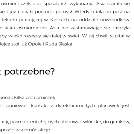
t ośmiorniczek
oraz sposób ich wykonania. Asia starała się
ę i już chciała porzucić pomysł. Wtedy trafiła na post na
 lekarki pracującej w Kielcach na oddziale noworodków.
kilku ośmiorniczek. Asia nie zastanawiając się założyła
aby wieści rozeszły się dalej w świat. W tej chwili szpital w
ejce stoi już Opole i Ruda Śląska.
t potrzebne?
wykonać kilka ośmiorniczek,
ali, ponieważ kontakt z dyrektorami tych placówek jest
undacji, pasmanterii chętnych ofiarować włóczkę, do grafików,
ś sposób wspomóc akcję.