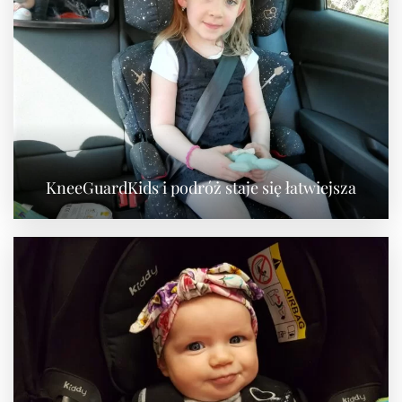
KneeGuardKids i podróż staje się łatwiejsza