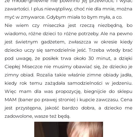
że młode-gniewne nie powinno jej przewrócić i wylać
zawartości. I plus niewątpliwy, choć nie dla mnie, można
myć w zmywarce. Gdybym miała to bym myła, a co.
Nie wiem czy miseczka jest rzeczą niezbędną, bo
wiadomo, różne dzieci to różne potrzeby. Ale na pewno
jest świetnym gadżetem, zwłaszcza w okresie kiedy
dziecko uczy się samodzielnie jeść. Trzeba wtedy brać
pod uwagę, że posiłek trwa około 30 minut, a dzięki
Ciepłej Miseczce nie musimy obawiać się, że dziecko je
zimny obiad. Rozalia takie właśnie zimne obiady jadła,
kiedy rok temu zażądała samodzielności w jedzeniu.
Więc mam dla was propozycję, biegnijcie do sklepu
MAM (baner po prawej stronie) i kupcie zawczasu. Cena
jest przystępna, jakość bardzo dobra, a dziecko me
zadowolone, wasze też będą.