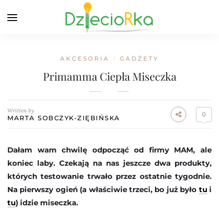
AKCESORIA
GADŻETY
/
Primamma Ciepła Miseczka
Written by
0
MARTA SOBCZYK-ZIĘBIŃSKA
Dałam wam chwilę odpocząć od firmy MAM, ale
koniec laby. Czekają na nas jeszcze dwa produkty,
których testowanie trwało przez ostatnie tygodnie.
Na pierwszy ogień (a właściwie trzeci, bo już było
tu
i
tu
) idzie miseczka.