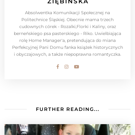
ZIĘBIŃSKA
Absolwentka Komunikacji Społecznej na
Politechnice Śląskiej. Obecnie mama trzech
cudownych córek - Rozalki,Florki i Kaliny, oraz
berneńskiego psa pasterskiego - Riko. Uwielbiająca
rolę Home Manager'a, pretendująca do miana
Perfekcyjnej Pani Domu fanka książek historycznych
i obyczajowych, a także niepoprawna romantyczka.
FURTHER READING...