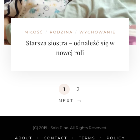
MIŁOŚĆ
RODZINA
WYCHOWANIE
/
/
Starsza siostra – odnaleźć się w
nowej roli
1
2
NEXT
(C) 2019 - Solo Pine. All Rights Reserved.
ABOUT
CONTACT
TERMS
POLICY