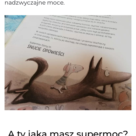
nadzwyczajne moce.
A ty jaką masz supermoc?