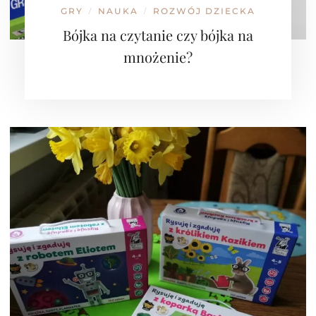
GRY
NAUKA
ROZWÓJ DZIECKA
/
/
Bójka na czytanie czy bójka na
mnożenie?