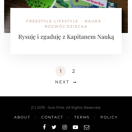
FREESTYLE-LIFESTYLE
NAUKA
/
/
ROZWÓJ DZIECKA
Rysuję i zgaduję z Kapitanem Nauką
1
2
NEXT
(C) 2019 - Solo Pine. All Rights Reserved.
ABOUT
CONTACT
TERMS
POLICY