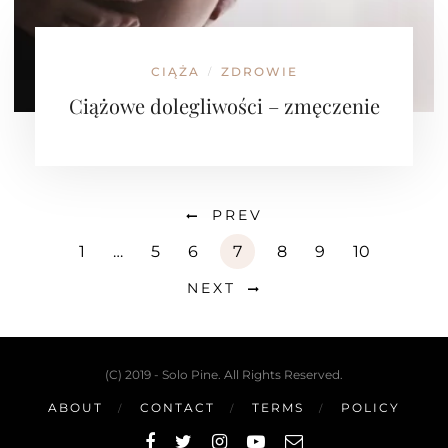
CIĄŻA
ZDROWIE
/
Ciążowe dolegliwości – zmęczenie
PREV
1
…
5
6
7
8
9
10
NEXT
(C) 2019 - Solo Pine. All Rights Reserved.
ABOUT
CONTACT
TERMS
POLICY