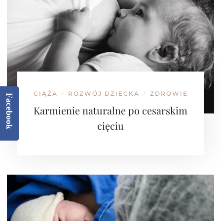
CIĄŻA
ROZWÓJ DZIECKA
ZDROWIE
/
/
Facebook
Karmienie naturalne po cesarskim
cięciu